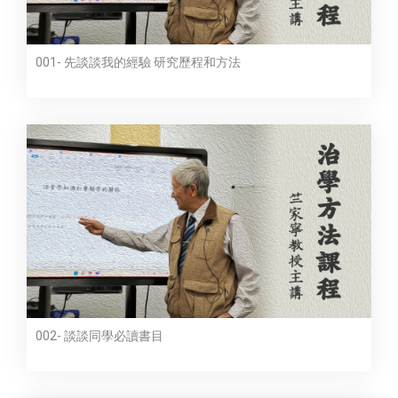
001- 先談談我的經驗 研究歷程和方法
002- 談談同學必讀書目