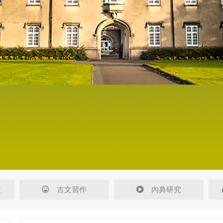
文
古文習作
內典研究