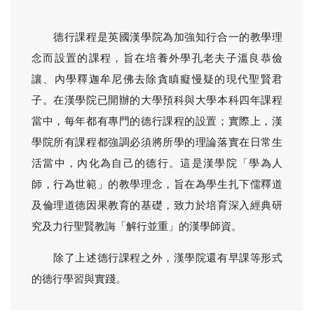
德行課程是英國漢學院為加強知行合一的教學理
念而設置的課程，旨在培養外學孔老夫子溫良恭儉
讓、內學釋迦牟尼佛去除貪瞋癡慢疑的現代聖賢君
子。在漢學院已開辦的大學預科與大學本科四年課程
當中，每年都有專門的德行課程的設置；實際上，漢
學院所有課程都強調必須將所學的理論落實在日常生
活當中，內化為自己的德行。這是漢學院「學為人
師，行為世範」的教學理念，旨在為學生扎下儒釋道
及倫理道德因果教育的基礎，致力於培育深入經典研
究及力行聖賢教誨「解行並重」的漢學師資。
除了上述德行課程之外，漢學院還有早課等形式
的德行學習與實踐。