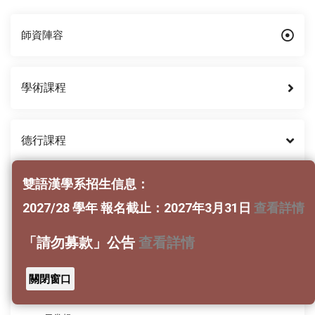
師資陣容
學術課程
德行課程
課程簡介
雙語漢學系招生信息：
2027/28 學年 報名截止：2027年3月31日
查看詳情
早課
「請勿募款」公告
查看詳情
六和敬共學
關閉窗口
生活落實自我檢核表