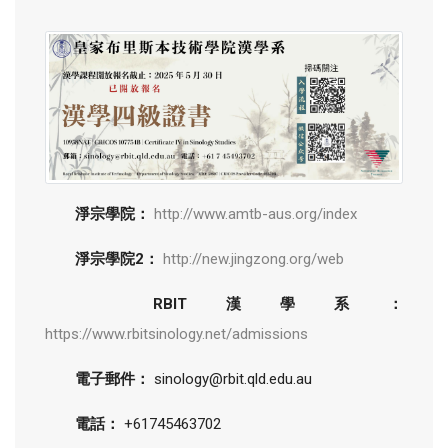
淨宗學院：
http://www.amtb-aus.org/index
淨宗學院2：
http://new.jingzong.org/web
RBIT漢學系：
https://www.rbitsinology.net/admissions
電子郵件：
sinology@rbit.qld.edu.au
電話：
+61745463702