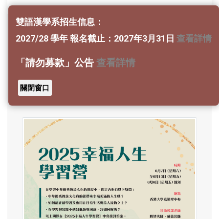
雙語漢學系招生信息：
友情鏈接
2027/28 學年 報名截止：2027年3月31日
查看詳情
「請勿募款」公告
查看詳情
香港佛陀教育協會訊息——
關閉窗口