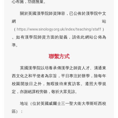
心布施，功德無量。
關於英國漢學院師資陣容，已公佈於漢學院中文
網站
（
https://www.sinology.org.uk/index/teaching/staff
）
。如有漢學院師資方面的疑義，請依此網站公佈為
準。
聯繫方式
英國漢學院以培養承傳漢學之師資人才、溝通東
西文化之和平使者為宗旨，平日專注於辦學，除每年
校園開放日之外，無暇接待來賓訪客。遵照大學規
定，亦謝絕課程旁聽，敬祈大眾見諒。
地址（位於英國威爾士三一聖大衛大學斯旺西校
區）：