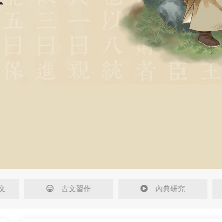
文
古文習作
內典研究