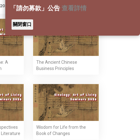
s 2026
「請勿募款」公告
查看詳情
關閉窗口
e: A
The Ancient Chinese
n
Business Principles
rspectives
Wisdom for Life from the
Literature
Book of Changes