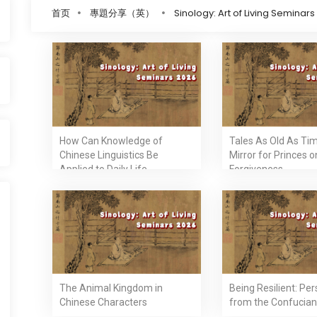
首页
專題分享（英）
Sinology: Art of Living Seminar
How Can Knowledge of
Tales As Old As Tim
Chinese Linguistics Be
Mirror for Princes o
Applied to Daily Life
Forgiveness
The Animal Kingdom in
Being Resilient: Pe
Chinese Characters
from the Confucian 