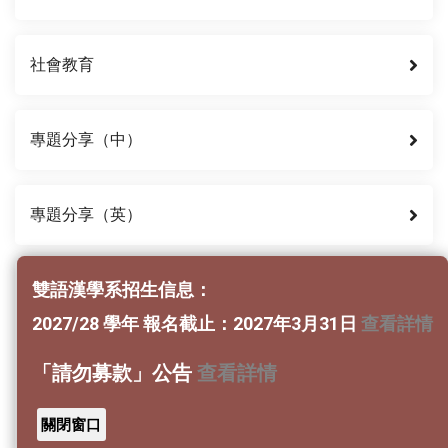
社會教育
專題分享（中）
專題分享（英）
蒙學課程
雙語漢學系招生信息：
2027/28 學年 報名截止：2027年3月31日
查看詳情
蒙學講座—《小兒語》
「請勿募款」公告
查看詳情
百家姓
關閉窗口
千字文