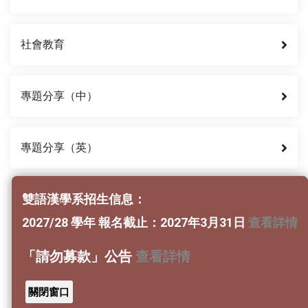
社會教育
專題分享（中）
專題分享（英）
蒙學課程
雙語漢學系招生信息：
2027/28 學年 報名截止：2027年3月31日
查看詳情
蒙學講座—《小兒語》
「請勿募款」公告
查看詳情
百家姓
關閉窗口
千字文