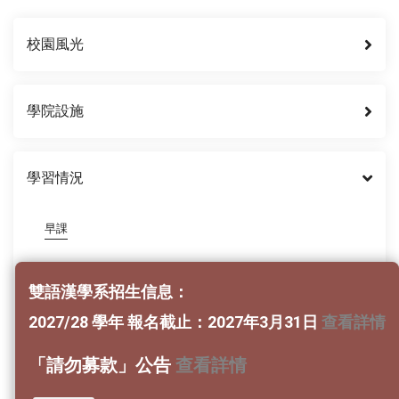
校園風光
學院設施
學習情況
早課
上課
雙語漢學系招生信息：
複講
2027/28 學年 報名截止：2027年3月31日
查看詳情
六和敬共學
「請勿募款」公告
查看詳情